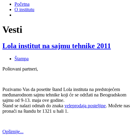
Početna
O institutu
Vesti
Lola institut na sajmu tehnike 2011
Štampa
Poštovani partneri,
Pozivamo Vas da posetite štand Lola instituta na predstojećem
međunarodnom sajmu tehnike koji će se održati na Beogradskom
sajmu od 9-13. maja ove godine.
Štand se nalazi odmah do znaka
veleprodaja posteljine
. Možete nas
pronaći na štandu br 1321 u hali 1.
Opširnije...