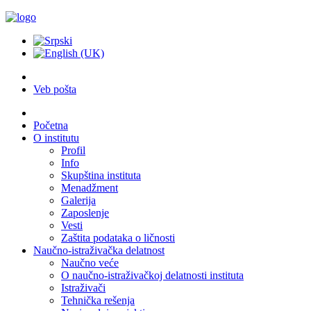
Veb pošta
Početna
O institutu
Profil
Info
Skupština instituta
Menadžment
Galerija
Zaposlenje
Vesti
Zaštita podataka o ličnosti
Naučno-istraživačka delatnost
Naučno veće
O naučno-istraživačkoj delatnosti instituta
Istraživači
Tehnička rešenja