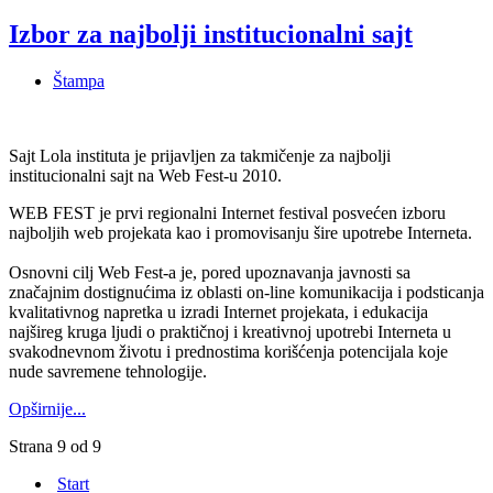
Izbor za najbolji institucionalni sajt
Štampa
Sajt Lola instituta je prijavljen za takmičenje za najbolji
institucionalni sajt na Web Fest-u 2010.
WEB FEST je prvi regionalni Internet festival posvećen izboru
najboljih web projekata kao i promovisanju šire upotrebe Interneta.
Osnovni cilj Web Fest-a je, pored upoznavanja javnosti sa
značajnim dostignućima iz oblasti on-line komunikacija i podsticanja
kvalitativnog napretka u izradi Internet projekata, i edukacija
najšireg kruga ljudi o praktičnoj i kreativnoj upotrebi Interneta u
svakodnevnom životu i prednostima korišćenja potencijala koje
nude savremene tehnologije.
Opširnije...
Strana 9 od 9
Start