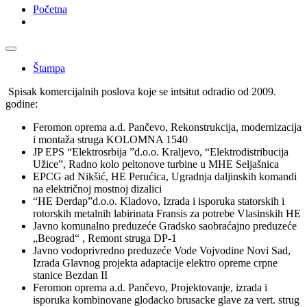
Početna
Štampa
Spisak komercijalnih poslova koje se intsitut odradio od 2009.
godine:
Feromon oprema a.d. Pančevo, Rekonstrukcija, modernizacija
i montaža struga KOLOMNA 1540
JP EPS “Elektrosrbija ”d.o.o. Kraljevo, “Elektrodistribucija
Užice”, Radno kolo peltonove turbine u MHE Seljašnica
EPCG ad Nikšić, HE Perućica, Ugradnja daljinskih komandi
na električnoj mostnoj dizalici
“HE Đerdap”d.o.o. Kladovo, Izrada i isporuka statorskih i
rotorskih metalnih labirinata Fransis za potrebe Vlasinskih HE
Javno komunalno preduzeće Gradsko saobraćajno preduzeće
„Beograd“ , Remont struga DP-1
Javno vodoprivredno preduzeće Vode Vojvodine Novi Sad,
Izrada Glavnog projekta adaptacije elektro opreme crpne
stanice Bezdan II
Feromon oprema a.d. Pančevo, Projektovanje, izrada i
isporuka kombinovane glodacko brusacke glave za vert. strug