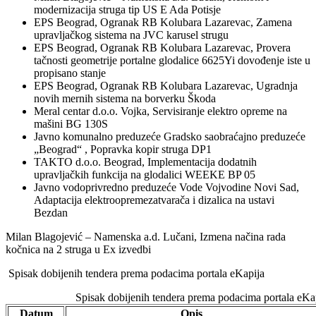
modernizacija struga tip US E Ada Potisje
EPS Beograd, Ogranak RB Kolubara Lazarevac, Zamena
upravljačkog sistema na JVC karusel strugu
EPS Beograd, Ogranak RB Kolubara Lazarevac, Provera
tačnosti geometrije portalne glodalice 6625Yi dovođenje iste u
propisano stanje
EPS Beograd, Ogranak RB Kolubara Lazarevac, Ugradnja
novih mernih sistema na borverku Škoda
Meral centar d.o.o. Vojka, Servisiranje elektro opreme na
mašini BG 130S
Javno komunalno preduzeće Gradsko saobraćajno preduzeće
„Beograd“ , Popravka kopir struga DP1
TAKTO d.o.o. Beograd, Implementacija dodatnih
upravljačkih funkcija na glodalici WEEKE BP 05
Javno vodoprivredno preduzeće Vode Vojvodine Novi Sad,
Adaptacija elektroopremezatvarača i dizalica na ustavi
Bezdan
Milan Blagojević – Namenska a.d. Lučani, Izmena načina rada
kočnica na 2 struga u Ex izvedbi
Spisak dobijenih tendera prema podacima portala eKapija
Spisak dobijenih tendera prema podacima portala eKa
Datum
Opis