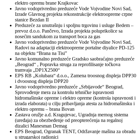
elektro opremu brane Krajkovac
Javno vodoprivredno preduzeće Vode Vojvodine Novi Sad,
Izrade Glavnog projekta rekonstrukcije elektroopreme crpne
stanice Bezdan II
Preduzeće za unutrašnju i spoljnu trgovinu i usluge Bedem –
prevoz d.o.o. Pančevo, Izrada projekta poluprikolice sa
nosećim sandukom za transport boca za gas
Javno vodoprivredno preduzeće Vode Vojvodine Novi Sad,
Radovi na adaptaciji elektroopreme portalne diyalice PD-125
na objektu “Brana na Tisi”
Javno komunalno preduzeće Gradsko saobraćajno preduzeće
„Beograd“ , Popravka struga za reprofilisanje točkova
tramvaja „DP1X2500“
EPS RB „Kolubara“ d.o.o., Zamena troosnog displeja DPP30
i dvoosnog displeja DPP20
Javno vodoprivredno preduzeće „Srbijavode“ Beograd,
Sprovođenje mera za kontrolu tehničke ispravnosti
hidromašinske opreme i elektro opreme (kontrola ispravnosti i
izrada elaborata) u cilju pribavljanja atesta za hidromašinsku i
elektro opremu – brana Bovan
Zastava oružje a.d. Kragujevac, Ugradnja mernog sistema
(uređaja) za obezbeđenje od preopterećenja na regalnoj
dizalici Manesman Demag
EPS Beograd, Ogranak TENT, Održavanje mašina za obradu
u strugarskoj radionici