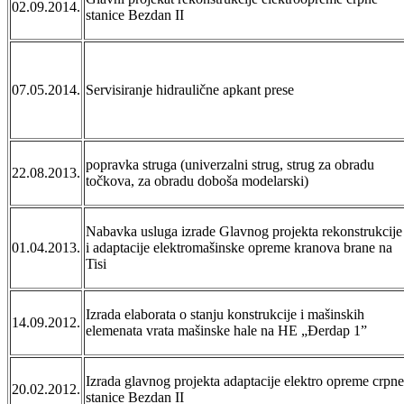
02.09.2014.
stanice Bezdan II
07.05.2014.
Servisiranje hidraulične apkant prese
popravka struga (univerzalni strug, strug za obradu
22.08.2013.
točkova, za obradu doboša modelarski)
Nabavka usluga izrade Glavnog projekta rekonstrukcije
01.04.2013.
i adaptacije elektromašinske opreme kranova brane na
Tisi
Izrada elaborata o stanju konstrukcije i mašinskih
14.09.2012.
elemenata vrata mašinske hale na HE „Đerdap 1”
Izrada glavnog projekta adaptacije elektro opreme crpne
20.02.2012.
stanice Bezdan II