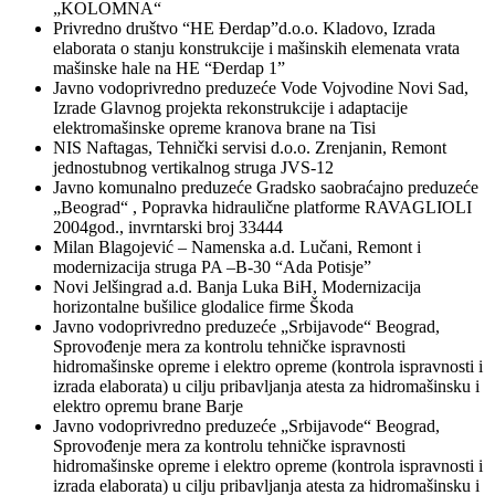
„KOLOMNA“
Privredno društvo “HE Đerdap”d.o.o. Kladovo, Izrada
elaborata o stanju konstrukcije i mašinskih elemenata vrata
mašinske hale na HE “Đerdap 1”
Javno vodoprivredno preduzeće Vode Vojvodine Novi Sad,
Izrade Glavnog projekta rekonstrukcije i adaptacije
elektromašinske opreme kranova brane na Tisi
NIS Naftagas, Tehnički servisi d.o.o. Zrenjanin, Remont
jednostubnog vertikalnog struga JVS-12
Javno komunalno preduzeće Gradsko saobraćajno preduzeće
„Beograd“ , Popravka hidraulične platforme RAVAGLIOLI
2004god., invrntarski broj 33444
Milan Blagojević – Namenska a.d. Lučani, Remont i
modernizacija struga PA –B-30 “Ada Potisje”
Novi Jelšingrad a.d. Banja Luka BiH, Modernizacija
horizontalne bušilice glodalice firme Škoda
Javno vodoprivredno preduzeće „Srbijavode“ Beograd,
Sprovođenje mera za kontrolu tehničke ispravnosti
hidromašinske opreme i elektro opreme (kontrola ispravnosti i
izrada elaborata) u cilju pribavljanja atesta za hidromašinsku i
elektro opremu brane Barje
Javno vodoprivredno preduzeće „Srbijavode“ Beograd,
Sprovođenje mera za kontrolu tehničke ispravnosti
hidromašinske opreme i elektro opreme (kontrola ispravnosti i
izrada elaborata) u cilju pribavljanja atesta za hidromašinsku i