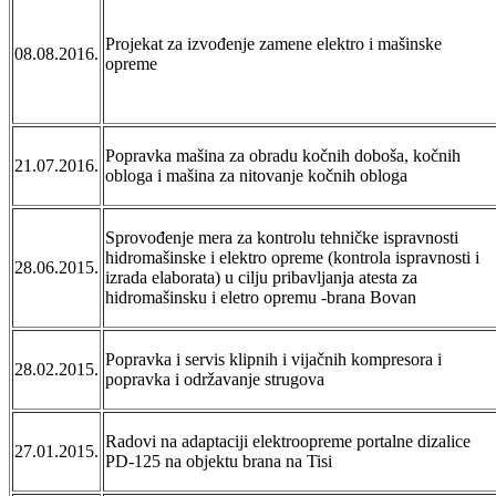
Projekat za izvođenje zamene elektro i mašinske
08.08.2016.
opreme
Popravka mašina za obradu kočnih doboša, kočnih
21.07.2016.
obloga i mašina za nitovanje kočnih obloga
Sprovođenje mera za kontrolu tehničke ispravnosti
hidromašinske i elektro opreme (kontrola ispravnosti i
28.06.2015.
izrada elaborata) u cilju pribavljanja atesta za
hidromašinsku i eletro opremu -brana Bovan
Popravka i servis klipnih i vijačnih kompresora i
28.02.2015.
popravka i održavanje strugova
Radovi na adaptaciji elektroopreme portalne dizalice
27.01.2015.
PD-125 na objektu brana na Tisi