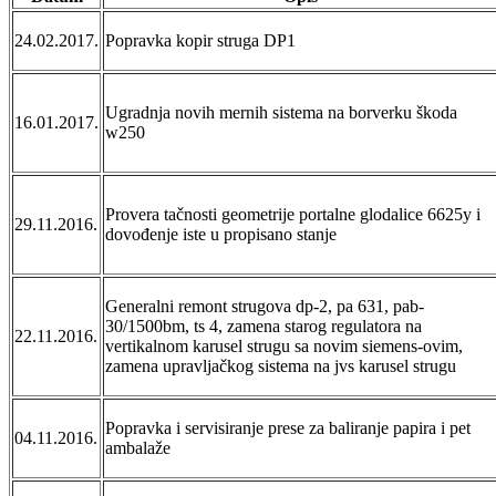
24.02.2017.
Popravka kopir struga DP1
Ugradnja novih mernih sistema na borverku škoda
16.01.2017.
w250
Provera tačnosti geometrije portalne glodalice 6625y i
29.11.2016.
dovođenje iste u propisano stanje
Generalni remont strugova dp-2, pa 631, pab-
30/1500bm, ts 4, zamena starog regulatora na
22.11.2016.
vertikalnom karusel strugu sa novim siemens-ovim,
zamena upravljačkog sistema na jvs karusel strugu
Popravka i servisiranje prese za baliranje papira i pet
04.11.2016.
ambalaže