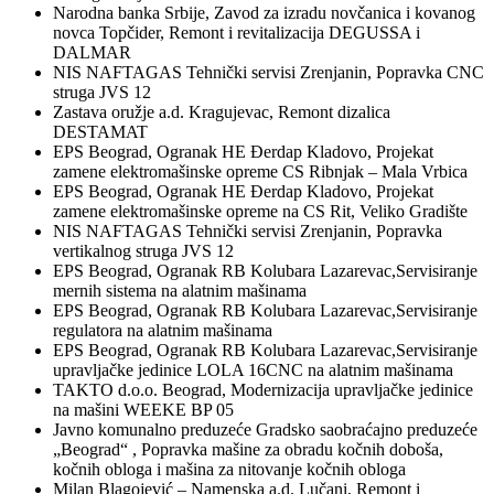
Narodna banka Srbije, Zavod za izradu novčanica i kovanog
novca Topčider, Remont i revitalizacija DEGUSSA i
DALMAR
NIS NAFTAGAS Tehnički servisi Zrenjanin, Popravka CNC
struga JVS 12
Zastava oružje a.d. Kragujevac, Remont dizalica
DESTAMAT
EPS Beograd, Ogranak HE Đerdap Kladovo, Projekat
zamene elektromašinske opreme CS Ribnjak – Mala Vrbica
EPS Beograd, Ogranak HE Đerdap Kladovo, Projekat
zamene elektromašinske opreme na CS Rit, Veliko Gradište
NIS NAFTAGAS Tehnički servisi Zrenjanin, Popravka
vertikalnog struga JVS 12
EPS Beograd, Ogranak RB Kolubara Lazarevac,Servisiranje
mernih sistema na alatnim mašinama
EPS Beograd, Ogranak RB Kolubara Lazarevac,Servisiranje
regulatora na alatnim mašinama
EPS Beograd, Ogranak RB Kolubara Lazarevac,Servisiranje
upravljačke jedinice LOLA 16CNC na alatnim mašinama
TAKTO d.o.o. Beograd, Modernizacija upravljačke jedinice
na mašini WEEKE BP 05
Javno komunalno preduzeće Gradsko saobraćajno preduzeće
„Beograd“ , Popravka mašine za obradu kočnih doboša,
kočnih obloga i mašina za nitovanje kočnih obloga
Milan Blagojević – Namenska a.d. Lučani, Remont i