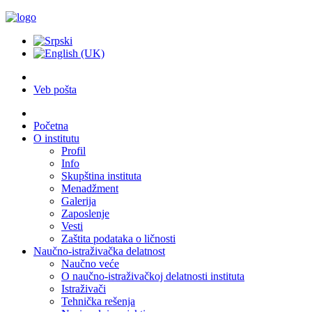
Veb pošta
Početna
O institutu
Profil
Info
Skupština instituta
Menadžment
Galerija
Zaposlenje
Vesti
Zaštita podataka o ličnosti
Naučno-istraživačka delatnost
Naučno veće
O naučno-istraživačkoj delatnosti instituta
Istraživači
Tehnička rešenja