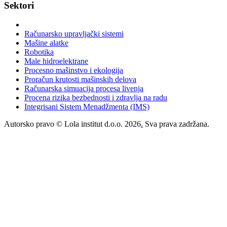
Sektori
Računarsko upravljački sistemi
Mašine alatke
Robotika
Male hidroelektrane
Procesno mašinstvo i ekologija
Proračun krutosti mašinskih delova
Računarska simuacija procesa livenja
Procena rizika bezbednosti i zdravlja na radu
Integrisani Sistem Menadžmenta (IMS)
Autorsko pravo © Lola institut d.o.o. 2026
.
Sva prava zadržana.