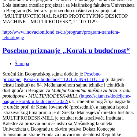
Lola instituta (nosilac projekta) i sa Mašinskog fakulteta Univerziteta
u Beogradu (Katedra za proizvodno mašinstvo) za projekat
“MULTIFUNCTIONAL RAPID PROTOTYPING DESKTOP
MACHINE – MULTIPRODESK”, TT ID 1129.
http://www.inovacionifond.rs/cir/program/program-transfera-
tehnologije
Posebno priznanje „Korak u budućnost“
Štampa
Stručni žiri Beogradskog sajma dodelio je
Posebno
priznanje „Korak u budućnost“ LOLA INSTITUT-u
(u daljem
tekstu Institut) na 64. Međunarodnom sajmu tehnike i tehničkih
dostignuća u Beograd za
Multifunkcionalnu mašinu za brzu izradu
prototipova - MULTIPRODESK-MILL
(
https://sajam.rs/dodeljene-
nagrade-korak-u-buducnost-2022/
). U ime Stručnog žirija nagradu
je uručio prof. dr Kosta Jovanović (predsednik), a nagradu ispred
istraživačkog tima primio je dr Srećko Manasijević direktor Instituta.
MULTIPRODESK-MILL je rezultat rada istraživača Instituta i
Katedre za proizvodno mašinstvo sa Mašinskog fakulteta
Univerziteta u Beogradu u okviru poziva Dokaz Koncepta
finansiran od strane Fonda za inovacionu delatnost Republike