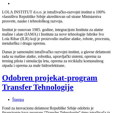
LOLA INSTITUT d.o.o. je istraživačko-razvojni institut u 100%
vlasništvu Republike Srbije akreditovan od strane Ministarstva
prosvete, nauke i tehnološkog razvoja.
Institut je osnovan 1985. godine, integracijom Instituta za alatne
mašine i alate (IAMA) i Instituta za nove tehnologije fabrike Ivo
Lola Ribar (ILR) koji je proizvodio mašine alatke, robote, procesnu,
metaluršku i drugu opremu.
Danas je samostalni istraživačko razvojni institut, a glavne delatnosti
rada su mašine alatke, robotika, upravljački sistemi, oprema za
trening pilota i simulaciju leta, oprema za reciklažu komunalnog
otpada i oprema za male hidroelektrane.
Odobren projekat-program
Transfer Tehnologije
Štampa
Fond za inovacionu delatnost Republike Srbije odobrio je
finansiranje kroz program “Transfer Tehnologije” timu istraživača iz