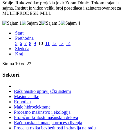
Srbije. Rukovodilac projekta je dr Zoran Dimić. Tokom trajanja
sajma, Institut je video veliki broj posetilaca i zainteresovanost za
MULTIPRODESK-MILL.
Start
Prethodna
5
6
7
8
9
10
11
12
13
14
Sledeća
Kraj
Strana 10 od 22
Sektori
Računarsko upravljački sistemi
Mašine alatke
Robotika
Male hidroelektrane
Procesno mašinstvo i ekologija
Proračun krutosti mašinskih delova
Računarska simuacija procesa livenja
Procena rizika bezbednosti i zdravlja na radu