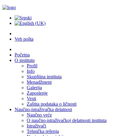
Veb pošta
Početna
O institutu
Profil
Info
Skupština instituta
Menadžment
Galerija
Zaposlenje
Vesti
Zaštita podataka o ličnosti
Naučno-istraživačka delatnost
Naučno veće
O naučno-istraživačkoj delatnosti instituta
Istraživači
Tehnička rešenja